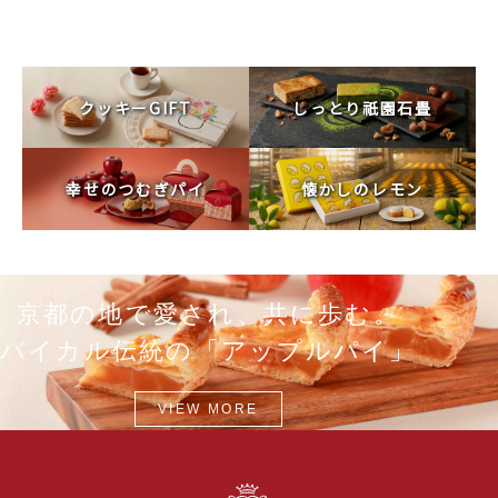
クッキーGIFT
しっとり祇園石畳
幸せのつむぎパイ
懐かしのレモン
京都の地で愛され、共に歩む。
バイカル伝統の「アップルパイ」
VIEW MORE