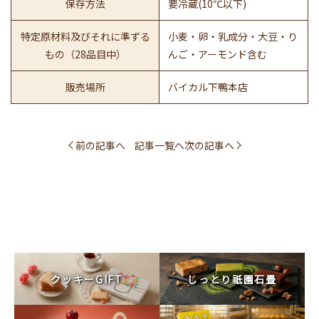
保存方法
要冷蔵(10℃以下)
特定原材料及びそれに準ずる
小麦・卵・乳成分・大豆・り
もの（28品目中）
んご・アーモンド含む
販売場所
バイカル下鴨本店
前の記事へ
記事一覧へ
次の記事へ
クッキーGIFT
しっとり祇園石畳