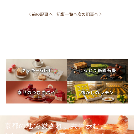
前の記事へ
記事一覧へ
次の記事へ
クッキーGIFT
しっとり祇園石畳
幸せのつむぎパイ
懐かしのレモン
京都の地で愛され、共に歩む。